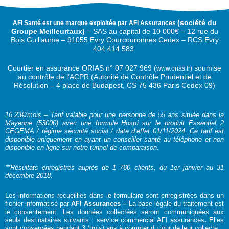
(
société du
AFI Santé est une marque exploitée par AFI Assurances
Groupe Meilleurtaux)
–
SAS au capital de 10 000€ –
12 rue du
Bois Guillaume – 91055 Evry Courcouronnes Cedex – RCS Evry
404 414 583
Courtier en assurance ORIAS n°
07 027 969 (
soumise
www.orias.fr)
au contrôle de l’ACPR (Autorité de Contrôle Prudentiel et de
Résolution – 4 place de Budapest, CS 75 436 Paris Cedex 09)
16.23€/mois – Tarif valable pour une personne de 55 ans située dans la
Mayenne (53000) avec une formule Hospi sur le produit Essentiel 2
CEGEMA / régime sécurité social / date d’effet 01/11/2024. Ce tarif est
disponible uniquement en ayant un conseiller santé au téléphone et non
disponible en ligne sur notre tunnel de comparaison.
**Résultats enregistrés auprès de 1 760 clients, du 1er janvier au 31
décembre 2018.
Les informations recueillies dans le formulaire sont enregistrées dans un
fichier informatisé par
AFI Assurances –
La base légale du traitement est
le consentement. Les données collectées seront communiquées aux
seuls destinataires suivants : service commercial AFI assurances
.
Elles
sont conservées pendant 3 (trois) ans à compter du jour de leur collecte.