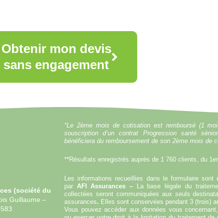
Obtenir mon devis
sans engagement
*Le 2ème mois de cotisation est remboursé (1 mois 
souscription d’un contrat Progression santé sénio
bénéficiera du remboursement de son 2ème mois de co
**Résultats enregistrés auprès de 1 760 clients, du 1e
Les informations recueillies dans le formulaire sont 
par
AFI Assurances –
La base légale du traitem
ces (
société du
collectées seront communiquées aux seuls destinata
ois Guillaume –
assurances
.
Elles sont conservées pendant 3 (trois) an
4 583
Vous pouvez accéder aux données vous concernant, l
ou exercer votre droit à la limitation du traitement d