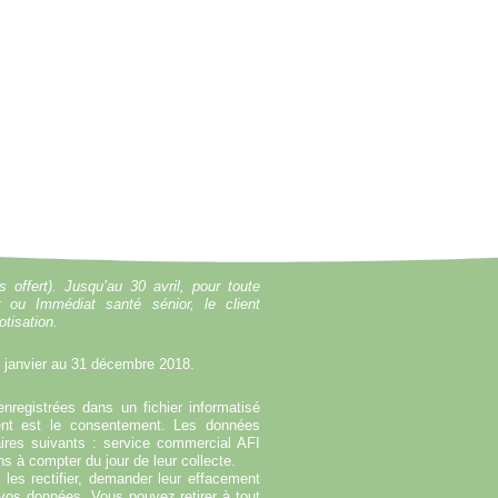
offert). Jusqu’au 30 avril, pour toute
r ou Immédiat santé sénior, le client
tisation.
r janvier au 31 décembre 2018.
enregistrées dans un fichier informatisé
ent est le consentement. Les données
ires suivants : service commercial AFI
s à compter du jour de leur collecte.
es rectifier, demander leur effacement
e vos données. Vous pouvez retirer à tout