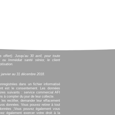
offert). Jusqu’au 30 avril, pour toute
r ou Immédiat santé sénior, le client
tisation.
r janvier au 31 décembre 2018.
enregistrées dans un fichier informatisé
ent est le consentement. Les données
ires suivants : service commercial AFI
s à compter du jour de leur collecte.
es rectifier, demander leur effacement
e vos données. Vous pouvez retirer à tout
données ;Vous pouvez également vous
ez également exercer votre droit à la