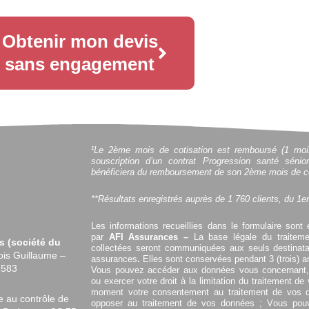
Obtenir mon devis
sans engagement
¹Le 2ème mois de cotisation est remboursé (1 mois 
souscription d’un contrat Progression santé sénio
bénéficiera du remboursement de son 2ème mois de co
**Résultats enregistrés auprès de 1 760 clients, du 1e
Les informations recueillies dans le formulaire sont 
par
AFI Assurances –
La base légale du traitem
es
(
société du
collectées seront communiquées aux seuls destinata
ois Guillaume –
assurances
.
Elles sont conservées pendant 3 (trois) an
4 583
Vous pouvez accéder aux données vous concernant, l
ou exercer votre droit à la limitation du traitement d
moment votre consentement au traitement de vos 
 au contrôle de
opposer au traitement de vos données ; Vous pouv