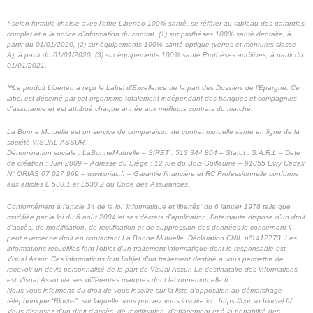
* selon formule choisie avec l’offre Liberteo 100% santé, se référer au tableau des garanties
complet et à la notice d’information du contrat. (1) sur prothèses 100% santé dentaire, à
partir du 01/01/2020, (2) sur équipements 100% santé optique (verres et montures classe
A), à partir du 01/01/2020, (3) sur équipements 100% santé Prothèses auditives, à partir du
01/01/2021.
**Le produit Liberteo a reçu le Label d’Excellence de la part des Dossiers de l’Epargne. Ce
label est décerné par cet organisme totalement indépendant des banques et compagnies
d’assurance et est attribué chaque année aux meilleurs contrats du marché.
La Bonne Mutuelle est un service de comparaison de contrat mutuelle santé en ligne de la
société VISUAL ASSUR.
Dénomination sociale : LaBonneMutuelle – SIRET : 513 344 804 – Statut : S.A.R.L – Date
de création : Juin 2009 – Adresse du Siège : 12 rue du Bois Guillaume – 91055 Evry Cedex
N° ORIAS 07 027 969 – www.orias.fr – Garantie financière et RC Professionnelle conforme
aux articles L 530.1 et L530.2 du Code des Assurances.
Conformément à l’article 34 de la loi “informatique et libertés” du 6 janvier 1978 telle que
modifiée par la loi du 6 août 2004 et ses décrets d’application, l’internaute dispose d’un droit
d’accès, de modification, de rectification et de suppression des données le concernant il
peut exercer ce droit en contactant La Bonne Mutuelle. Déclaration CNIL n°1412773.
Les
informations recueillies font l’objet d’un traitement informatique dont le responsable est
Visual Assur. Ces informations font l’objet d’un traitement destiné à vous permettre de
recevoir un devis personnalisé de la part de Visual Assur.
Le destinataire des informations
est Visual Assur via ses différentes marques dont labonnemutuelle.fr
Nous vous informons du droit de vous inscrire sur la liste d’opposition au démarchage
téléphonique “Bloctel”, sur laquelle vous pouvez vous inscrire ici : https://conso.bloctel.fr/.
Vous disposez d’un droit d’accès, de rectification, d’effacement et à la portabilité des