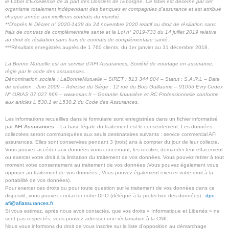
le Label d’Excellence de la part des Dossiers de l’Epargne. Ce label est décerné par cet
organisme totalement indépendant des banques et compagnies d’assurance et est attribué
chaque année aux meilleurs contrats du marché.
**
D’après le Décret n° 2020-1438 du 24 novembre 2020 relatif au droit de résiliation sans
frais de contrats de complémentaire santé et la Loi n° 2019-733 du 14 juillet 2019 relative
au droit de résiliation sans frais de contrats de complémentaire santé.
***Résultats enregistrés auprès de 1 760 clients, du 1er janvier au 31 décembre 2018.
La Bonne Mutuelle est un service d’AFI Assurances, Société de courtage en assurance,
régie par le code des assurances.
Dénomination sociale : LaBonneMutuelle – SIRET : 513 344 804 – Statut : S.A.R.L – Date
de création : Juin 2009 – Adresse du Siège : 12 rue du Bois Guillaume – 91055 Evry Cedex
N° ORIAS 07 027 969 – www.orias.fr – Garantie financière et RC Professionnelle conforme
aux articles L 530.1 et L530.2 du Code des Assurances.
Les informations recueillies dans le formulaire sont enregistrées dans un fichier informatisé
par
AFI Assurances –
La base légale du traitement est le consentement. Les données
collectées seront communiquées aux seuls destinataires suivants : service commercial AFI
assurances
.
Elles sont conservées pendant 3 (trois) ans à compter du jour de leur collecte.
Vous pouvez accéder aux données vous concernant, les rectifier, demander leur effacement
ou exercer votre droit à la limitation du traitement de vos données. Vous pouvez retirer à tout
moment votre consentement au traitement de vos données ;Vous pouvez également vous
opposer au traitement de vos données ; Vous pouvez également exercer votre droit à la
portabilité de vos données).
Pour exercer ces droits ou pour toute question sur le traitement de vos données dans ce
dispositif, vous pouvez contacter notre DPO (délégué à la protection des données) :
dpo-
afi@afiassurances.fr
Si vous estimez, après nous avoir contactés, que vos droits « Informatique et Libertés » ne
sont pas respectés, vous pouvez adresser une réclamation à la CNIL.
Nous vous informons du droit de vous inscrire sur la liste d’opposition au démarchage