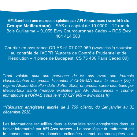
(
société du
AFI Santé est une marque exploitée par AFI Assurances
Groupe Meilleurtaux)
–
SAS au capital de 10 000€ –
12 rue du
Bois Guillaume – 91055 Evry Courcouronnes Cedex – RCS Evry
404 414 583
Courtier en assurance ORIAS n°
07 027 969 (
soumise
www.orias.fr)
au contrôle de l’ACPR (Autorité de Contrôle Prudentiel et de
Résolution – 4 place de Budapest, CS 75 436 Paris Cedex 09)
*Tarif valable pour une personne de 55 ans avec une Formule
Hospitalisation du produit Essentiel 2 CEGEMA dans la creuse (23) /
régime Alsace Moselle / date d’effet 2023, un produit santé distribués par
Meilleurtaux santé (marque exploitée par AFI Assurances – courtier
immatriculé à l’ORIAS sous le n° 07 027 969 – www.orias.fr)
**Résultats enregistrés auprès de 1 760 clients, du 1er janvier au 31
décembre 2018.
Les informations recueillies dans le formulaire sont enregistrées dans un
fichier informatisé par
AFI Assurances –
La base légale du traitement est
le consentement. Les données collectées seront communiquées aux