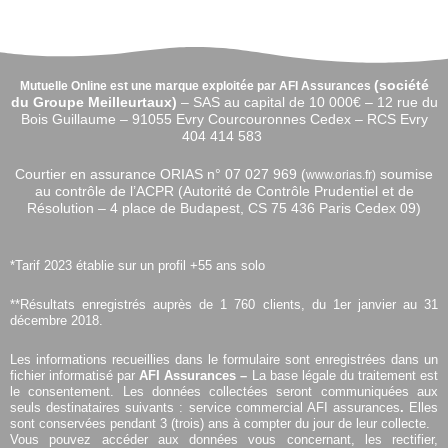
(
société
Mutuelle Online est une marque exploitée par AFI Assurances
du Groupe Meilleurtaux)
–
SAS au capital de 10 000€ –
12 rue du
Bois Guillaume – 91055 Evry Courcouronnes Cedex – RCS Evry
404 414 583
Courtier en assurance ORIAS n°
07 027 969 (
soumise
www.orias.fr)
au contrôle de l’ACPR (Autorité de Contrôle Prudentiel et de
Résolution – 4 place de Budapest, CS 75 436 Paris Cedex 09)
*Tarif 2023 établie sur un profil +55 ans solo
**Résultats enregistrés auprès de 1 760 clients, du 1er janvier au 31
décembre 2018.
Les informations recueillies dans le formulaire sont enregistrées dans un
fichier informatisé par
AFI Assurances –
La base légale du traitement est
le consentement. Les données collectées seront communiquées aux
seuls destinataires suivants : service commercial AFI assurances
.
Elles
sont conservées pendant 3 (trois) ans à compter du jour de leur collecte.
Vous pouvez accéder aux données vous concernant, les rectifier,