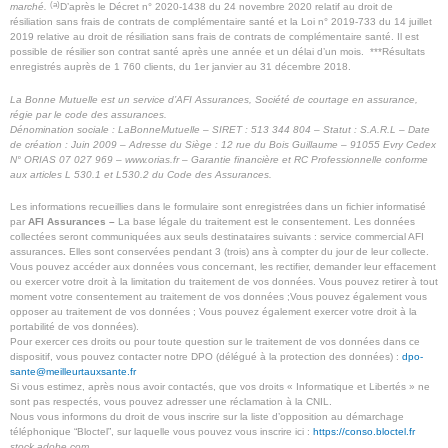
(a)
marché.
D’après le Décret n° 2020-1438 du 24 novembre 2020 relatif au droit de
résiliation sans frais de contrats de complémentaire santé et la Loi n° 2019-733 du 14 juillet
2019 relative au droit de résiliation sans frais de contrats de complémentaire santé. Il est
possible de résilier son contrat santé après une année et un délai d’un mois. ***Résultats
enregistrés auprès de 1 760 clients, du 1er janvier au 31 décembre 2018.
La Bonne Mutuelle est un service d’AFI Assurances, Société de courtage en assurance,
régie par le code des assurances.
Dénomination sociale : LaBonneMutuelle – SIRET : 513 344 804 – Statut : S.A.R.L – Date
de création : Juin 2009 – Adresse du Siège : 12 rue du Bois Guillaume – 91055 Evry Cedex
N° ORIAS 07 027 969 – www.orias.fr – Garantie financière et RC Professionnelle conforme
aux articles L 530.1 et L530.2 du Code des Assurances.
Les informations recueillies dans le formulaire sont enregistrées dans un fichier informatisé
par
AFI Assurances –
La base légale du traitement est le consentement. Les données
collectées seront communiquées aux seuls destinataires suivants : service commercial AFI
assurances
.
Elles sont conservées pendant 3 (trois) ans à compter du jour de leur collecte.
Vous pouvez accéder aux données vous concernant, les rectifier, demander leur effacement
ou exercer votre droit à la limitation du traitement de vos données. Vous pouvez retirer à tout
moment votre consentement au traitement de vos données ;Vous pouvez également vous
opposer au traitement de vos données ; Vous pouvez également exercer votre droit à la
portabilité de vos données).
Pour exercer ces droits ou pour toute question sur le traitement de vos données dans ce
dispositif, vous pouvez contacter notre DPO (délégué à la protection des données) :
dpo-
sante@meilleurtauxsante.fr
Si vous estimez, après nous avoir contactés, que vos droits « Informatique et Libertés » ne
sont pas respectés, vous pouvez adresser une réclamation à la CNIL.
Nous vous informons du droit de vous inscrire sur la liste d’opposition au démarchage
téléphonique “Bloctel”, sur laquelle vous pouvez vous inscrire ici :
https://conso.bloctel.fr
stock.adobe.com