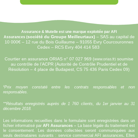
Assurance & Mutelle est une marque exploitée par AFI
société du Groupe Meilleurtaux)
–
SAS au capital de
Assurances (
10 000€ –
12 rue du Bois Guillaume – 91055 Evry Courcouronnes
Cedex – RCS Evry 404 414 583
Courtier en assurance ORIAS n°
07 027 969 (
soumise
www.orias.fr)
au contrôle de l’ACPR (Autorité de Contrôle Prudentiel et de
Résolution – 4 place de Budapest, CS 75 436 Paris Cedex 09)
¹Prix moyen constaté entre les contrats responsables et non
responsables.
**Résultats enregistrés auprès de 1 760 clients, du 1er janvier au 31
décembre 2018.
Les informations recueillies dans le formulaire sont enregistrées dans un
fichier informatisé par
AFI Assurances –
La base légale du traitement est
le consentement. Les données collectées seront communiquées aux
seuls destinataires suivants : service commercial AFI assurances
.
Elles