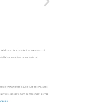
e totalement indépendant des banques et
ésiliation sans frais de contrats de
eront communiquées aux seuls destinataires
ment votre consentement au traitement de vos
ances.fr