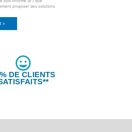
e suis informé (e ) que
lement proposer des solutions
t >
6% DE CLIENTS
SATISFAITS**