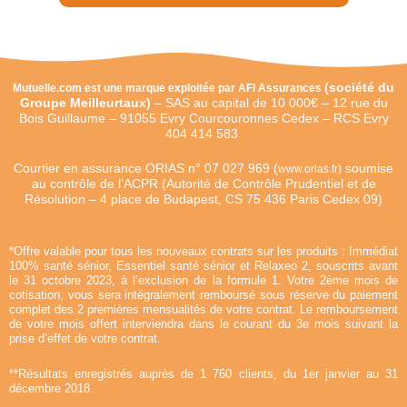
(
société du
Mutuelle.com est une marque exploitée par AFI Assurances
Groupe Meilleurtaux)
–
SAS au capital de 10 000€ –
12 rue du
Bois Guillaume – 91055 Evry Courcouronnes Cedex – RCS Evry
404 414 583
Courtier en assurance ORIAS n°
07 027 969 (
soumise
www.orias.fr)
au contrôle de l’ACPR (Autorité de Contrôle Prudentiel et de
Résolution – 4 place de Budapest, CS 75 436 Paris Cedex 09)
*Offre valable pour tous les nouveaux contrats sur les produits : Immédiat
100% santé sénior, Essentiel santé sénior et Relaxeo 2, souscrits avant
le 31 octobre 2023, à l’exclusion de la formule 1. Votre 2ème mois de
cotisation, vous sera intégralement remboursé sous réserve du paiement
complet des 2 premières mensualités de votre contrat. Le remboursement
de votre mois offert interviendra dans le courant du 3e mois suivant la
prise d’effet de votre contrat.
**Résultats enregistrés auprès de 1 760 clients, du 1er janvier au 31
décembre 2018.