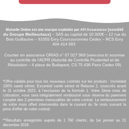
(
société
Mutuelle Online est une marque exploitée par AFI Assurances
du Groupe Meilleurtaux)
–
SAS au capital de 10 000€ –
12 rue du
Bois Guillaume – 91055 Evry Courcouronnes Cedex – RCS Evry
404 414 583
Courtier en assurance ORIAS n°
07 027 969 (
soumise
www.orias.fr)
au contrôle de l’ACPR (Autorité de Contrôle Prudentiel et de
Résolution – 4 place de Budapest, CS 75 436 Paris Cedex 09)
*Offre valable pour tous les nouveaux contrats sur les produits : Immédiat
100% santé sénior, Essentiel santé sénior et Relaxeo 2, souscrits avant
le 31 octobre 2023, à l’exclusion de la formule 1. Votre 2ème mois de
cotisation, vous sera intégralement remboursé sous réserve du paiement
complet des 2 premières mensualités de votre contrat. Le remboursement
de votre mois offert interviendra dans le courant du 3e mois suivant la
prise d’effet de votre contrat.
**Résultats enregistrés auprès de 1 760 clients, du 1er janvier au 31
décembre 2018.