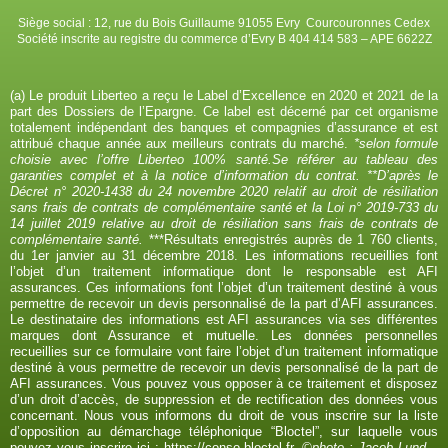
Siège social : 12, rue du Bois Guillaume 91055 Evry Courcouronnes Cedex
Société inscrite au registre du commerce d’Evry B 404 414 583 – APE 6622Z
(a) Le produit Liberteo a reçu le Label d’Excellence en 2020 et 2021 de la
part des Dossiers de l’Epargne. Ce label est décerné par cet organisme
totalement indépendant des banques et compagnies d’assurance et est
attribué chaque année aux meilleurs contrats du marché.
*selon formule
choisie avec l’offre Liberteo 100% santé.Se référer au tableau des
garanties complet et à la notice d’information du contrat. **D’après le
Décret n° 2020-1438 du 24 novembre 2020 relatif au droit de résiliation
sans frais de contrats de complémentaire santé et la Loi n° 2019-733 du
14 juillet 2019 relative au droit de résiliation sans frais de contrats de
complémentaire santé.
***Résultats enregistrés auprès de 1 760 clients,
du 1er janvier au 31 décembre 2018. Les informations recueillies font
l’objet d’un traitement informatique dont le responsable est AFI
assurances. Ces informations font l’objet d’un traitement destiné à vous
permettre de recevoir un devis personnalisé de la part d’AFI assurances.
Le destinataire des informations est AFI assurances via ses différentes
marques dont Assurance et mutuelle. Les données personnelles
recueillies sur ce formulaire vont faire l’objet d’un traitement informatique
destiné à vous permettre de recevoir un devis personnalisé de la part de
AFI assurances. Vous pouvez vous opposer à ce traitement et disposez
d’un droit d’accès, de suppression et de rectification des données vous
concernant. Nous vous informons du droit de vous inscrire sur la liste
d’opposition au démarchage téléphonique “Bloctel”, sur laquelle vous
pouvez vous inscrire ici :
https://conso.bloctel.fr
.
©photo : Jacob Lund –