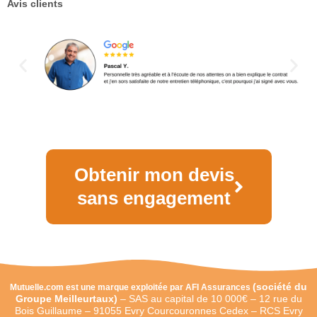
Avis clients
Obtenir mon devis
sans engagement
(
société du
Mutuelle.com est une marque exploitée par AFI Assurances
Groupe Meilleurtaux)
–
SAS au capital de 10 000€ –
12 rue du
Bois Guillaume – 91055 Evry Courcouronnes Cedex – RCS Evry