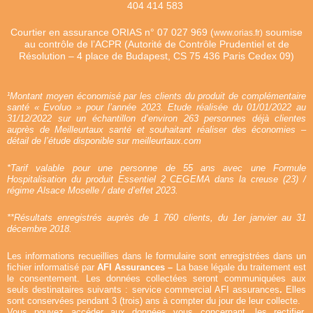
404 414 583
Courtier en assurance ORIAS n°
07 027 969 (
soumise
www.orias.fr)
au contrôle de l’ACPR (Autorité de Contrôle Prudentiel et de
Résolution – 4 place de Budapest, CS 75 436 Paris Cedex 09)
¹Montant moyen économisé par les clients du produit de complémentaire
santé « Evoluo » pour l’année 2023. Etude réalisée du 01/01/2022 au
31/12/2022 sur un échantillon d’environ 263 personnes déjà clientes
auprès de Meilleurtaux santé et souhaitant réaliser des économies –
détail de l’étude disponible sur meilleurtaux.com
*Tarif valable pour une personne de 55 ans avec une Formule
Hospitalisation du produit Essentiel 2 CEGEMA dans la creuse (23) /
régime Alsace Moselle / date d’effet 2023.
**Résultats enregistrés auprès de 1 760 clients, du 1er janvier au 31
décembre 2018.
Les informations recueillies dans le formulaire sont enregistrées dans un
fichier informatisé par
AFI Assurances –
La base légale du traitement est
le consentement. Les données collectées seront communiquées aux
seuls destinataires suivants : service commercial AFI assurances
.
Elles
sont conservées pendant 3 (trois) ans à compter du jour de leur collecte.
Vous pouvez accéder aux données vous concernant, les rectifier,