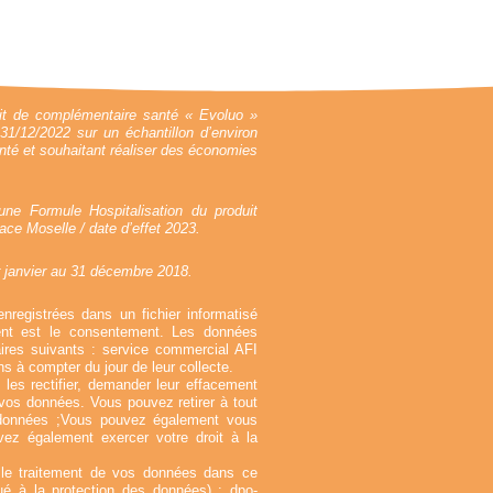
it de complémentaire santé « Evoluo »
31/12/2022 sur un échantillon d’environ
nté et souhaitant réaliser des économies
ne Formule Hospitalisation du produit
ce Moselle / date d’effet 2023.
r janvier au 31 décembre 2018.
enregistrées dans un fichier informatisé
ent est le consentement. Les données
ires suivants : service commercial AFI
s à compter du jour de leur collecte.
es rectifier, demander leur effacement
e vos données. Vous pouvez retirer à tout
données ;Vous pouvez également vous
ez également exercer votre droit à la
r le traitement de vos données dans ce
gué à la protection des données) :
dpo-