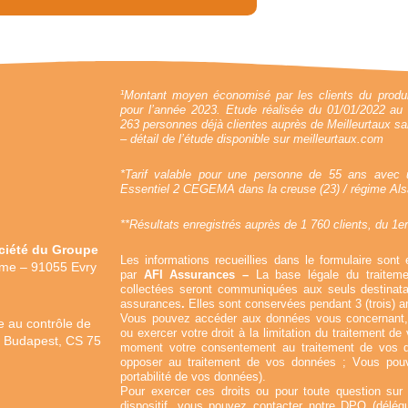
¹Montant moyen économisé par les clients du produ
pour l’année 2023. Etude réalisée du 01/01/2022 au 
263 personnes déjà clientes auprès de Meilleurtaux sa
– détail de l’étude disponible sur meilleurtaux.com
*Tarif valable pour une personne de 55 ans avec u
Essentiel 2 CEGEMA dans la creuse (23) / régime Alsa
**Résultats enregistrés auprès de 1 760 clients, du 1e
ciété du Groupe
Les informations recueillies dans le formulaire sont 
ume – 91055 Evry
par
AFI Assurances –
La base légale du traitem
collectées seront communiquées aux seuls destinata
assurances
.
Elles sont conservées pendant 3 (trois) an
Vous pouvez accéder aux données vous concernant, l
 au contrôle de
ou exercer votre droit à la limitation du traitement d
de Budapest, CS 75
moment votre consentement au traitement de vos 
opposer au traitement de vos données ; Vous pouv
portabilité de vos données).
Pour exercer ces droits ou pour toute question su
dispositif, vous pouvez contacter notre DPO (délé