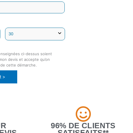
enseignées ci-dessus soient
 mon devis et accepte qu’on
 de cette démarche.
t >
UR
96% DE CLIENTS
EVIS
SATISFAITS**