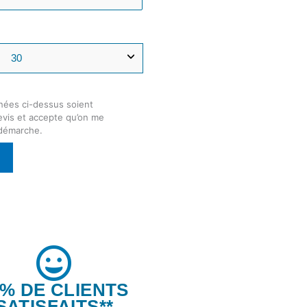
nées ci-dessus soient
devis et accepte qu’on me
 démarche.
6% DE CLIENTS
SATISFAITS**