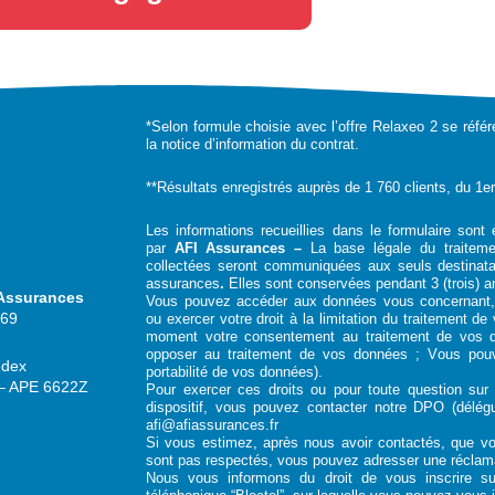
*Selon formule choisie avec l’offre Relaxeo 2 se référ
la notice d’information du contrat.
**Résultats enregistrés auprès de 1 760 clients, du 1e
Les informations recueillies dans le formulaire sont 
par
AFI Assurances –
La base légale du traitem
collectées seront communiquées aux seuls destinata
assurances
.
Elles sont conservées pendant 3 (trois) an
 Assurances
Vous pouvez accéder aux données vous concernant, l
969
ou exercer votre droit à la limitation du traitement d
moment votre consentement au traitement de vos 
opposer au traitement de vos données ; Vous pouv
edex
portabilité de vos données).
3 – APE 6622Z
Pour exercer ces droits ou pour toute question su
dispositif, vous pouvez contacter notre DPO (délé
afi@afiassurances.fr
Si vous estimez, après nous avoir contactés, que vos
sont pas respectés, vous pouvez adresser une réclama
Nous vous informons du droit de vous inscrire su