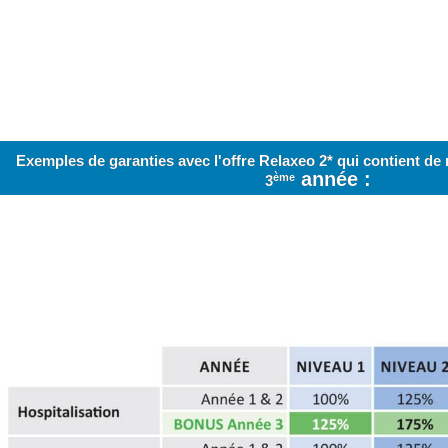
Exemples de garanties avec l'offre Relaxeo 2* qui contient 
année :
ème
3