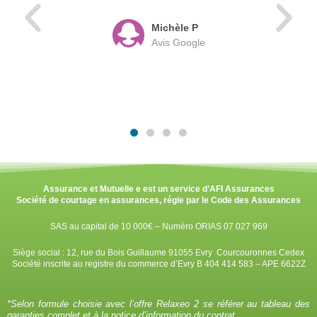
Michèle P
Avis Google
Assurance et Mutuelle e est un service d’AFI Assurances
Société de courtage en assurances, régie par le Code des Assurances
SAS au capital de 10 000€ – Numéro ORIAS 07 027 969
Siège social : 12, rue du Bois Guillaume 91055 Evry Courcouronnes Cedex
Société inscrite au registre du commerce d’Evry B 404 414 583 – APE 6622Z
*
Selon formule choisie avec l’offre Relaxeo 2 se référer au tableau des
garanties complet et à la notice d’information du contrat.