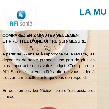
Aller
au
LA MU
contenu
COMPAREZ EN 2 MINUTES SEULEMENT
ET PROFITEZ D’UNE OFFRE SUR-MESURE
A partir de 55 ans et à l’approche de la retraite, les
dépenses de santé prennent une part de plus en
plus importante dans votre budget. C’est pourquoi
AFI Santé est à vos côtés afin de vous aider à
trouver la mutuelle santé qui vous correspond.
En ce moment, bénéficiez notre offre spéciale et
limitée.