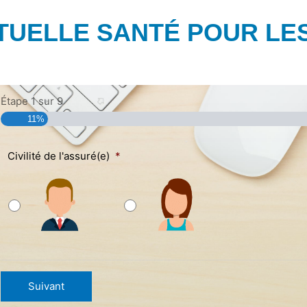
TUELLE SANTÉ POUR LES 
Étape
1
sur
9
11%
Civilité de l'assuré(e)
*
Suivant