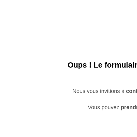
Aller
au
contenu
Oups !
Le formulai
Nous vous invitions à
cont
Vous pouvez
prend